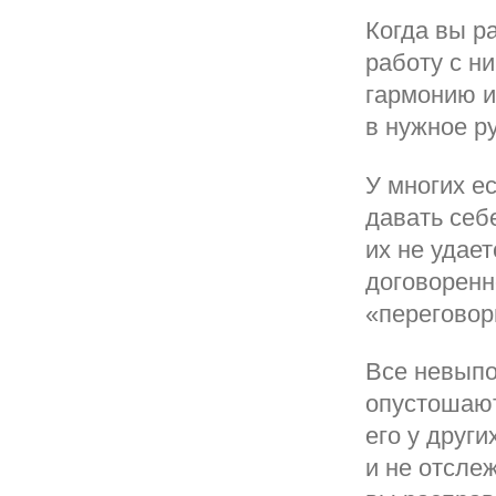
Когда вы р
работу с ни
гармонию и
в нужное р
У многих е
давать себ
их не удает
договоренн
«переговор
Все невыпо
опустошают
его у друг
и не отсле