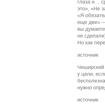
глаза и… с
это», «Не 
«Я обязате
еще две» —
вы думаете 
не сделали
Но как пер
источник
Чеширский 
у цели, есл
бесполезна
нужно опред
источник