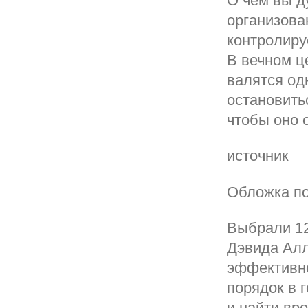
О чем вы д
организован
контролиру
В вечном це
валятся од
остановить
чтобы оно 
источник
Обложка по
Выбрали 12
Дэвида Алл
эффективно
порядок в г
и найти вр