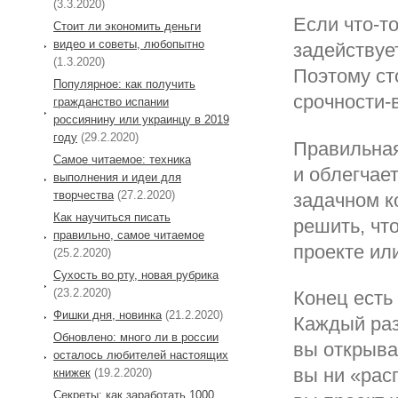
(3.3.2020)
Если что-т
Стоит ли экономить деньги
видео и советы, любопытно
задействуе
(1.3.2020)
Поэтому ст
Популярное: как получить
срочности-
гражданство испании
россиянину или украинцу в 2019
году
(29.2.2020)
Правильная
Самое читаемое: техника
и облегчае
выполнения и идеи для
творчества
(27.2.2020)
задачном к
Как научиться писать
решить, чт
правильно, самое читаемое
проекте ил
(25.2.2020)
Сухость во рту, новая рубрика
(23.2.2020)
Конец есть
Фишки дня, новинка
(21.2.2020)
Каждый раз
Обновлено: много ли в россии
вы открыва
осталось любителей настоящих
вы ни «рас
книжек
(19.2.2020)
Секреты: как заработать 1000