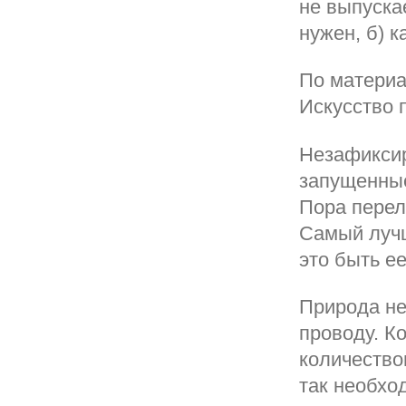
не выпускае
нужен, б) к
По материа
Искусство 
Незафиксир
запущенные
Пора перел
Самый лучш
это быть ее
Природа не
проводу. К
количество
так необхо