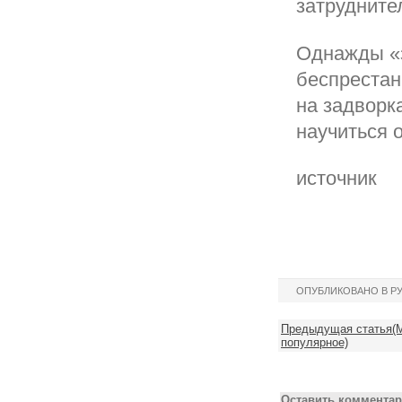
затрудните
Однажды «з
беспрестанн
на задворк
научиться 
источник
ОПУБЛИКОВАНО В Р
Предыдущая статья(М
популярное)
Оставить комментар