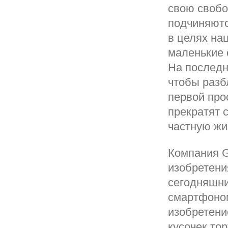
свою свобо
подчиняютс
в целях на
маленькие 
На последн
чтобы раз
первой прос
прекратят 
частную жи
Компания G
изобретени
сегодняшни
смартфоном
изобретени
кусочек тор