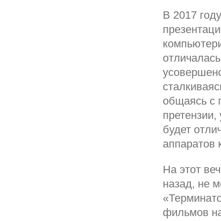
В 2017 год
презентаци
компьютери
отличалась
усовершенс
сталкиваяс
общаясь с 
претензии,
будет отлич
аппаратов 
На этот ве
назад, не м
«Терминато
фильмов на