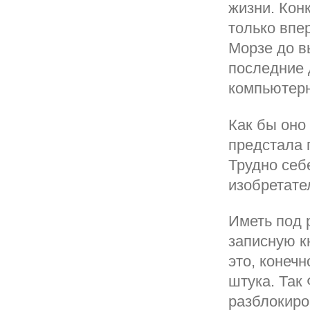
жизни. Кон
только впе
Морзе до в
последние 
компьютерн
Как бы оно 
предстала 
Трудно себ
изобретате
Иметь под 
записную к
это, конеч
штука. Так
разблокиро