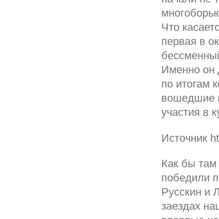
многоборью
Что касает
первая в о
бессменный
Именно он 
по итогам 
вошедшие в
участия в к
Источник ht
Как бы там
победили п
Русскин и 
заездах на