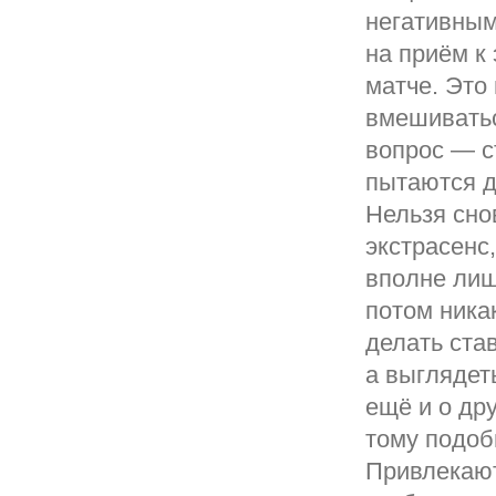
негативным
на приём к
матче. Это 
вмешиватьс
вопрос — с
пытаются д
Нельзя снов
экстрасенс
вполне лиш
потом ника
делать ста
а выглядет
ещё и о др
тому подоб
Привлекают