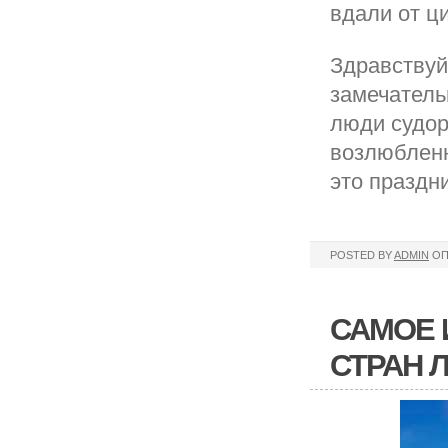
вдали от ц
Здравствуй
замечатель
люди судор
возлюбленн
это праздн
POSTED BY
ADMIN
ОП
САМОЕ 
СТРАН 