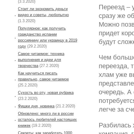
(3.3.2020)
Переезд – 
Стоит ли экономить деньги
сразу же о
видео и советы, любопытно
(1.3.2020)
Можно позв
Популярное: как получить
придет кор
гражданство испании
россиянину или украинцу в 2019
будут слож
году
(29.2.2020)
Самое читаемое: техника
Чем больше
выполнения и идеи для
переезда, 
творчества
(27.2.2020)
Как научиться писать
хлам уже в
правильно, самое читаемое
представле
(25.2.2020)
очередь. А
Сухость во рту, новая рубрика
(23.2.2020)
потребуетс
Фишки дня, новинка
(21.2.2020)
легче за с
Обновлено: много ли в россии
осталось любителей настоящих
Разбилась 
книжек
(19.2.2020)
компания, г
Секреты: как заработать 1000