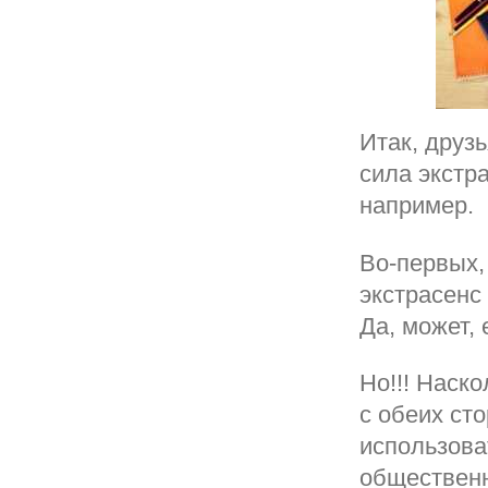
Итак, друз
сила экстр
например.
Во-первых,
экстрасенс
Да, может,
Но!!! Наск
с обеих ст
использова
общественн