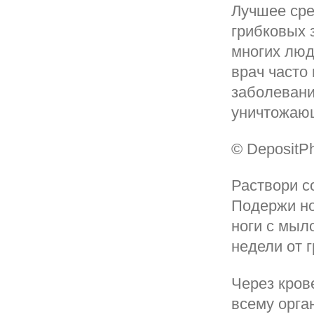
Лучшее сре
грибковых 
многих люд
врач часто
заболевани
уничтожающ
© DepositP
Раствори с
Подержи но
ноги с мыл
недели от г
Через кров
всему орга