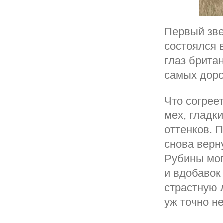
Первый зве
состоялся 
глаз брита
самых доро
Что согрее
мех, гладк
оттенков. 
снова верн
Рубины мог
и вдобавок
страстную 
уж точно не