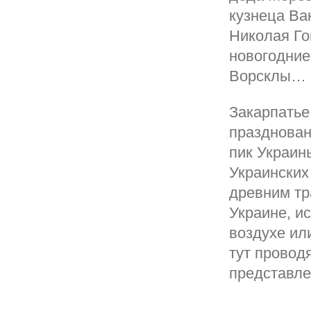
кузнеца Ва
Николая Го
новогодние
Ворсклы…
Закарпатье
празднован
пик Украин
Украинских
древним тр
Украине, и
воздухе ил
тут провод
представле