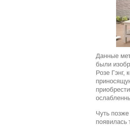
Данные мет
были изобр
Розе Гэнг, 
приносящую
приобрести
ослабленны
Чуть позже
появилась т