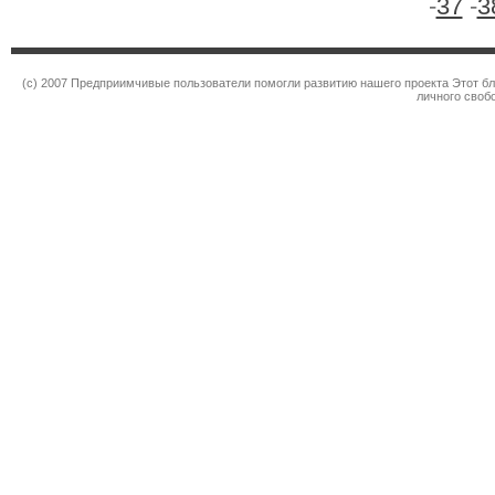
-
37
-
3
(c) 2007 Предприимчивые пользователи помогли развитию нашего проекта Этот бл
личного своб