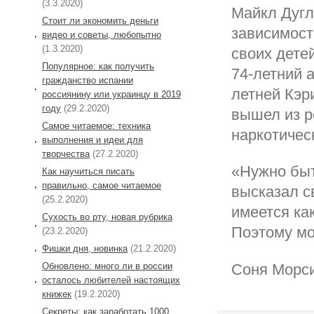
(3.3.2020)
Майкл Дугл
Стоит ли экономить деньги
зависимост
видео и советы, любопытно
(1.3.2020)
своих детей
Популярное: как получить
74-летний а
гражданство испании
летней Кэр
россиянину или украинцу в 2019
году
(29.2.2020)
вышел из р
Самое читаемое: техника
наркотичес
выполнения и идеи для
творчества
(27.2.2020)
«Нужно быт
Как научиться писать
правильно, самое читаемое
высказал с
(25.2.2020)
имеется как
Сухость во рту, новая рубрика
Поэтому мо
(23.2.2020)
Фишки дня, новинка
(21.2.2020)
Обновлено: много ли в россии
Соня Морси
осталось любителей настоящих
книжек
(19.2.2020)
Секреты: как заработать 1000