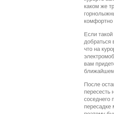
каком же т
горнолыжны
комфортно 
Если такой
добраться 
что на кур
электромоб
вам придет
ближайшем 
После остан
пересесть 
соседнего 
пересадке 
поэтому бу