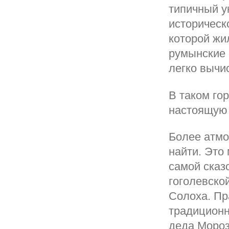
типичный у
историческ
которой жи
румынские 
легко вычи
В таком го
настоящую 
Более атмо
найти. Это
самой сказ
гоголевско
Солоха. Пр
традиционн
деда Мороз