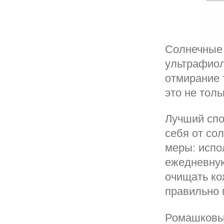
Солнечные 
ультрафиол
отмирание т
это не толь
Лучший спо
себя от со
меры: испо
ежедневную
очищать кож
правильно 
Ромашковы